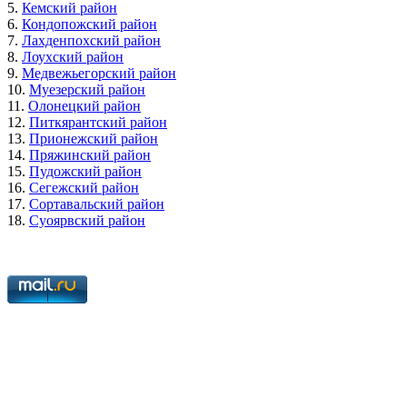
5.
Кемский район
6.
Кондопожский район
7.
Лахденпохский район
8.
Лоухский район
9.
Медвежьегорский район
10.
Муезерский район
11.
Олонецкий район
12.
Питкярантский район
13.
Прионежский район
14.
Пряжинский район
15.
Пудожский район
16.
Сегежский район
17.
Сортавальский район
18.
Суоярвский район