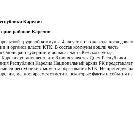
Республики Карелия
тории районов Карелии
рельской трудовой коммуны. 4 августа того же года последовал
 и органов власти КТК. В состав коммуны вошли часть
в Олонецкой губернии и большая часть Кемского уезда
и Карелия установлено, что 8 июня является Днем Республики
ания Республики Карелия Национальный архив РК представляет
нашей республики с момента образования КТК. Не претендуя н
релии, мы постараемся отметить некоторые факты и события из