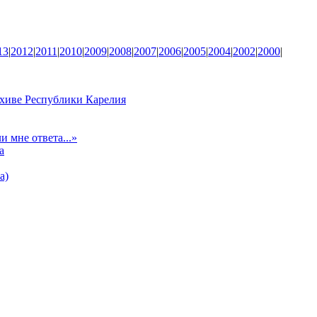
13
|
2012
|
2011
|
2010
|
2009
|
2008
|
2007
|
2006
|
2005
|
2004
|
2002
|
2000
|
хиве Республики Карелия
и мне ответа...»
а
а)