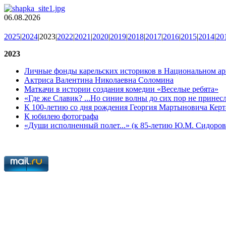
06.08.2026
2025
|
2024
|2023|
2022
|
2021
|
2020
|
2019
|
2018
|
2017
|
2016
|
2015
|
2014
|
20
2023
Личные фонды карельских историков в Национальном ар
Актриса Валентина Николаевна Соломина
Маткачи в истории создания комедии «Веселые ребята»
«Где же Славик? ...Но синие волны до сих пор не принесл
К 100-летию со дня рождения Георгия Мартыновича Керт
К юбилею фотографа
«Души исполненный полет...» (к 85-летию Ю.М. Сидоров