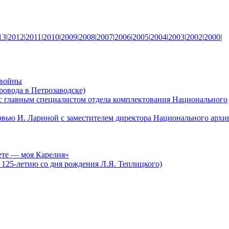
13
|
2012
|
2011
|
2010
|
2009
|
2008
|
2007
|
2006
|
2005
|
2004
|
2003
|
2002
|
2000
|
 войны
ровода в Петрозаводске)
с главным специалистом отдела комплектования Национального
рвью И. Лариной с заместителем директора Национального архи
ете — моя Карелия»
 125-летию со дня рождения Л.Я. Теплицкого)