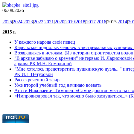
06.08.2026
2025
|
2024
|
2023
|
2022
|
2021
|
2020
|
2019
|
2018
|
2017
|
2016
|2015|
2014
|
20
2015 г.
У каждого народа свой певец
Карельское подполье: человек в экстремальных условиях
Возвращаясь к истокам. (Из истории строительства водоп
"В архиве забываю о времени" интервью И. Ларионовой 
архива РК М.Н. Ермолиной
"Мне хотелось предотвратить пушкинскую дуэль..." инте
РК И.Г. Петуховой
Рассекреченный эфир
Уже второй учебный год начинаю воевать
Антти Николаевич Тимонен: «Самое дорогое место на св
«Импровизировал так, что можно было заслушаться...» (К