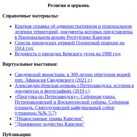
Религия и церковь
Справочные материалы:
Краткая справка об административном и епархиальном
делении территорий, документы которых представлены
в Национальном архиве Республике Карелия;
Список приходских церквей Олонецкой епархии на
1914 год;
Ведомость о приходах Кемского уезда на 1908 год;
Виртуальные выставки:
Сяндемский монастырь: к 300-летию обретения мощей
прп. Афанасия Сяндемского (2021 г.)
Александро-Невская церковь г.Петрозаводска: история в
документах и фотографиях (2019 г.)
«Прогулка по Петрозаводску»: Соборная улица.
Петропавловский и Воскресенский соборы. Соборная
площадь. Святодуховский кафедральный собор
(страницы №№ 5-7)
"Православные храмы Карелии"
"Деревянное зодчество Карелии"
Публикации: