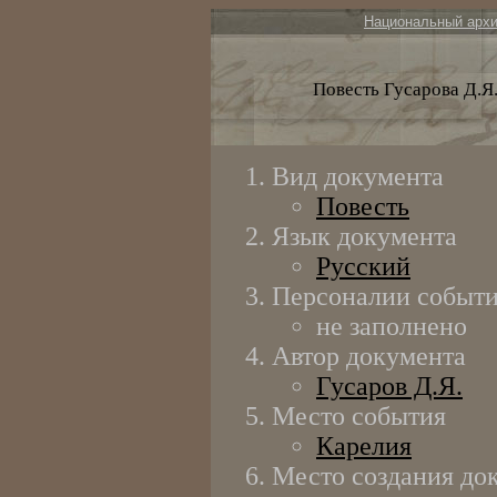
Национальный арх
Повесть Гусарова Д.Я
Вид документа
Повесть
Язык документа
Русский
Персоналии событ
не заполнено
Автор документа
Гусаров Д.Я.
Место события
Карелия
Место создания до