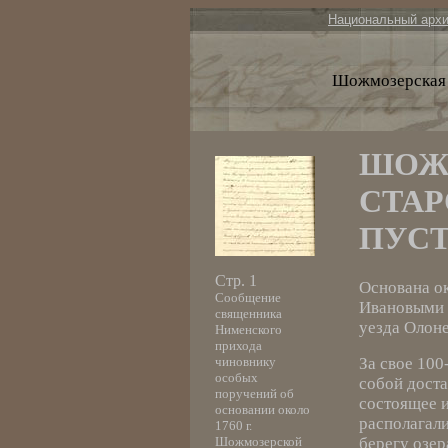
Национальный арх
Шожмозерская 
ШОЖ
СТАР
ПУС
Стр. 1
Основана ок
Сообщение
Ивановыми 
священника
уезда Олоне
Нименского
прихода
чиновнику
За свое 100
особых
собой доста
поручений об
состоящее и
основании около
располагали
1760 г.
Шожмозерской
берегу озер