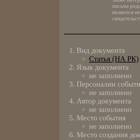
письма родс
являются н
свидетельст
Вид документа
Статья (НА РК)
Язык документа
не заполнено
Персоналии событ
не заполнено
Автор документа
не заполнено
Место события
не заполнено
Место создания до