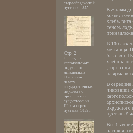
старообрядческой
пустыни. 1855 г.
К жилым до
хозяйственн
хлеба, рига
сеном, лод
принадлежн
В 100 сажен
мельница. Н
Стр. 2
без икон. 
Сообщение
хлебопашес
каргопольского
(коров они 
окружного
начальника в
на ярмарках
Олонецкую
палату
В середине 
государственных
чиновника о
имуществ о
каргопольск
прекращении
существования
архиепископ
Шожмозерской
окружного н
пустыни. 1859 г.
пустынь бы
Все бывшие
часовня и к