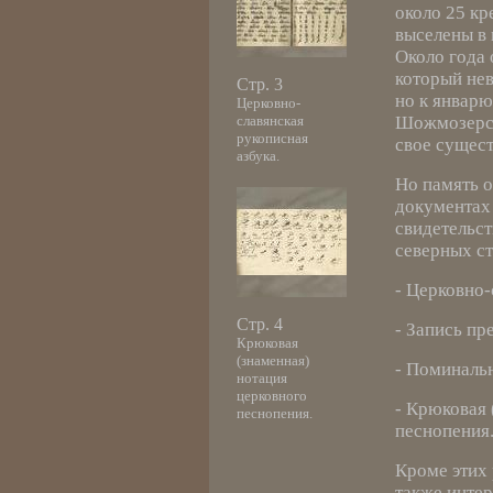
около 25 кр
выселены в 
Около года 
который нев
Стр. 3
но к январю
Церковно-
славянская
Шожмозерск
рукописная
свое сущест
азбука.
Но память о
документах
свидетельс
северных ст
- Церковно-
Стр. 4
- Запись пр
Крюковая
(знаменная)
- Поминаль
нотация
церковного
- Крюковая 
песнопения.
песнопения
Кроме этих 
также интер