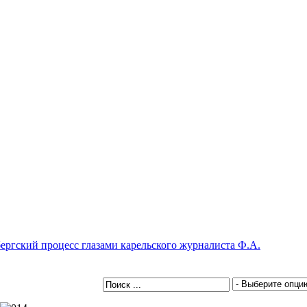
бергский процесс глазами карельского журналиста Ф.А.