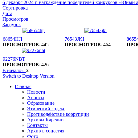
6 декабря 2024 г. награждение победителей конкурсов «Юный
Сортировка
Дата
Просмотров
Загрузок
68654HJI
76543JKI
8655
ПРОСМОТРОВ
: 445
ПРОСМОТРОВ
: 464
ПРО
92276NBT
ПРОСМОТРОВ
: 426
В начало
«
1
2
Switch to Desktop Version
Главная
Новости
Анонсы
Образование
Этический кодекс
Противодействие коррупции
Архивы Карелии
Контакты
Архив в соцсетях
Фото