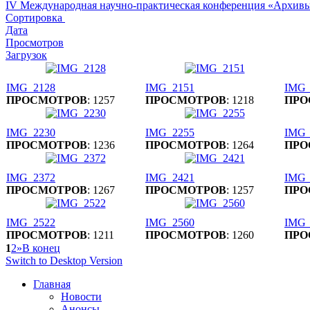
IV Международная научно-практическая конференция «Архивы
Сортировка
Дата
Просмотров
Загрузок
IMG_2128
IMG_2151
IMG_
ПРОСМОТРОВ
: 1257
ПРОСМОТРОВ
: 1218
ПРО
IMG_2230
IMG_2255
IMG_
ПРОСМОТРОВ
: 1236
ПРОСМОТРОВ
: 1264
ПРО
IMG_2372
IMG_2421
IMG_
ПРОСМОТРОВ
: 1267
ПРОСМОТРОВ
: 1257
ПРО
IMG_2522
IMG_2560
IMG_
ПРОСМОТРОВ
: 1211
ПРОСМОТРОВ
: 1260
ПРО
1
2
»
В конец
Switch to Desktop Version
Главная
Новости
Анонсы