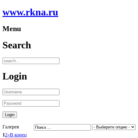
www.rkna.ru
Menu
Search
Login
Галерея
1
2
»
В конец