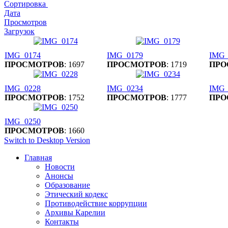
Сортировка
Дата
Просмотров
Загрузок
IMG_0174
IMG_0179
IMG_
ПРОСМОТРОВ
: 1697
ПРОСМОТРОВ
: 1719
ПРО
IMG_0228
IMG_0234
IMG_
ПРОСМОТРОВ
: 1752
ПРОСМОТРОВ
: 1777
ПРО
IMG_0250
ПРОСМОТРОВ
: 1660
Switch to Desktop Version
Главная
Новости
Анонсы
Образование
Этический кодекс
Противодействие коррупции
Архивы Карелии
Контакты