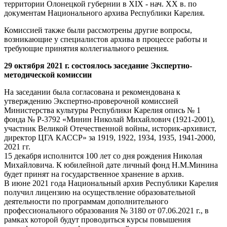
территории Олонецкой губернии в XIX - нач. XX в. по
документам Национального архива Республики Карелия.
Комиссией также были рассмотрены другие вопросы,
возникающие у специалистов архива в процессе работы и
требующие принятия коллегиального решения.
29 октября 2021 г. состоялось заседание Экспертно-
методической комиссии
На заседании была согласована и рекомендована к
утверждению Экспертно-проверочной комиссией
Министерства культуры Республики Карелия опись № 1
фонда № Р-3792 «Минин Николай Михайлович (1921-2001),
участник Великой Отечественной войны, историк-архивист,
директор ЦГА КАССР» за 1919, 1922, 1934, 1935, 1941-2000,
2021 гг.
15 декабря исполнится 100 лет со дня рождения Николая
Михайловича. К юбилейной дате личный фонд Н.М.Минина
будет принят на государственное хранение в архив.
В июне 2021 года Национальный архив Республики Карелия
получил лицензию на осуществление образовательной
деятельности по программам дополнительного
профессионального образования № 3180 от 07.06.2021 г., в
рамках которой будут проводиться курсы повышения