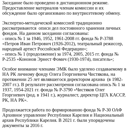
Заседание было проведено в дистанционном режиме.
Предоставление материалов членам комиссии и их
обсуждение было организовано по внутрисетевому обмену.
Экспертно-методической комиссией традиционно
рассматриваются описи дел постоянного хранения личных
фондов. На данном заседании согласованы:
- опись № 1 за 1946, 1952, 1961-2008 гг. фонда № Р-3788
«Петров Иван Петрович (1926-2012), театральный режиссер,
народный артист Российской Федерации»;
- опись № 1 (продолжение) за 1974, 2005, 2015 гг. фонда №
Р-2535 «Кононов Эрнест Фомич (1930-1974), писатель»;
Особое внимание членами ЭМК было уделено создаваемому в
НА РК личному фонду Олега Георгиевича Чистякова, на
протяжении 25 лет являвшегося директором архива (в 1982-
2007 гг.). В результате рассмотрения согласована опись № 1 за
1937, 1954-2021 гг. фонда № Р-3790 «Чистяков Олег
Георгиевич (род. в 1941 г.), журналист, директор ЦГА КАССР,
РК, НА РК».
Продолжается работа по формированию фонда № Р-30 ОАФ
Архивное управление Республики Карелия и Национальный
архив Республики Карелия. В 2021 г. были упорядочены
документы за 2016 г.