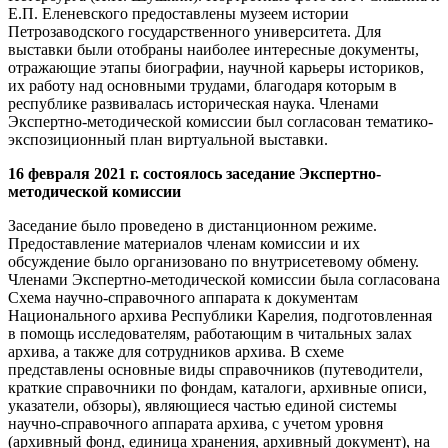
Е.П. Еленевского предоставлены музеем истории
Петрозаводского государственного университета. Для
выставки были отобраны наиболее интересные документы,
отражающие этапы биографии, научной карьеры историков,
их работу над основными трудами, благодаря которым в
республике развивалась историческая наука. Членами
Экспертно-методической комиссии был согласован тематико-
экспозиционный план виртуальной выставки.
16 февраля 2021 г. состоялось заседание Экспертно-
методической комиссии
Заседание было проведено в дистанционном режиме.
Предоставление материалов членам комиссии и их
обсуждение было организовано по внутрисетевому обмену.
Членами Экспертно-методической комиссии была согласована
Схема научно-справочного аппарата к документам
Национального архива Республики Карелия, подготовленная
в помощь исследователям, работающим в читальных залах
архива, а также для сотрудников архива. В схеме
представлены основные виды справочников (путеводители,
краткие справочники по фондам, каталоги, архивные описи,
указатели, обзоры), являющиеся частью единой системы
научно-справочного аппарата архива, с учетом уровня
(архивный фонд, единица хранения, архивный документ), на