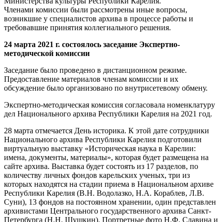
Министерства культуры Республики Карелия.
Членами комиссии были рассмотрены иные вопросы,
возникшие у специалистов архива в процессе работы и
требовавшие принятия коллегиального решения.
24 марта 2021 г. состоялось заседание Экспертно-
методической комиссии
Заседание было проведено в дистанционном режиме.
Предоставление материалов членам комиссии и их
обсуждение было организовано по внутрисетевому обмену.
Экспертно-методическая комиссия согласовала номенклатуру
дел Национального архива Республики Карелия на 2021 год.
28 марта отмечается День историка. К этой дате сотрудники
Национального архива Республики Карелия подготовили
виртуальную выставку «Историческая наука в Карелии:
имена, документы, материалы», которая будет размещена на
сайте архива. Выставка будет состоять из 17 разделов, по
количеству личных фондов карельских ученых, три из
которых находятся на стадии приема в Национальном архиве
Республики Карелия (В.Н. Водолазко, Н.А. Кораблев, Л.В.
Суни), 13 фондов на постоянном хранении, один представлен
архивистами Центрального государственного архива Санкт-
Петербурга (Н.Н. Шушкин). Портретные фото Н.Ф. Славина и