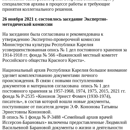
специалистов архива в процессе работы и требующие
принятия коллегиального решения.
26 ноября 2021 г. состоялось заседание Экспертно-
методической комиссии
На заседании была согласована и рекомендована к
утверждению Экспертно-проверочной комиссии
Министерства культуры Республики Карелия
усовершенствованная опись № 1 дел постоянного хранения за
1914-1918 гг. фонда № 566 «Важинский местный комитет
Российского общества Красного Креста».
Национальный архив Республики Карелия большое внимание
уделяет комплектованию документами личного
происхождения. В связи с новыми поступлениями
документов и материалов согласована опись № 1 дел
постоянного хранения за 1957-1968, 1974, 1975, 2015, 2021 гг.
фонда № Р-2535 «Кононов Эрнест Фомич (1930-1974),
писатель», в состав которой вошли новые документы,
поступившие от писателя дочери Э.Ф. Кононова Татьяны
Эрнестовны Кононовой.
В опись № 1 фонда № Р-3488 «Семейный архив врачей
Иссерсон-Барановых» включены предоставленные Людмилой
Васильевной Барановой документы о жизни и деятельности