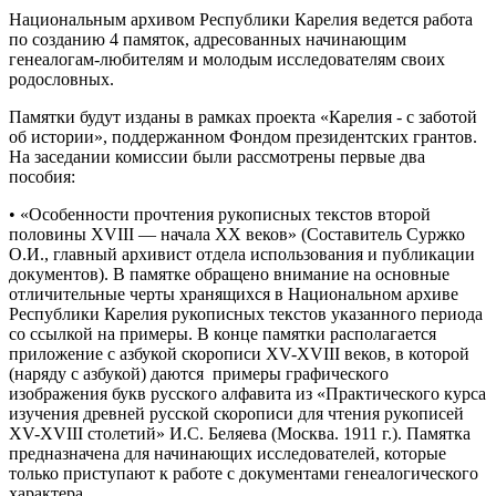
Национальным архивом Республики Карелия ведется работа
по созданию 4 памяток, адресованных начинающим
генеалогам-любителям и молодым исследователям своих
родословных.
Памятки будут изданы в рамках проекта «Карелия - с заботой
об истории», поддержанном Фондом президентских грантов.
На заседании комиссии были рассмотрены первые два
пособия:
• «Особенности прочтения рукописных текстов второй
половины XVIII — начала ХХ веков» (Составитель Суржко
О.И., главный архивист отдела использования и публикации
документов). В памятке обращено внимание на основные
отличительные черты хранящихся в Национальном архиве
Республики Карелия рукописных текстов указанного периода
со ссылкой на примеры. В конце памятки располагается
приложение с азбукой скорописи XV-XVIII веков, в которой
(наряду с азбукой) даются примеры графического
изображения букв русского алфавита из «Практического курса
изучения древней русской скорописи для чтения рукописей
XV-XVIII столетий» И.С. Беляева (Москва. 1911 г.). Памятка
предназначена для начинающих исследователей, которые
только приступают к работе с документами генеалогического
характера.