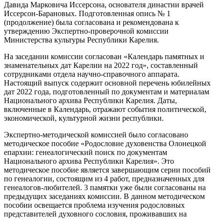
Давида Марковича Иссерсона, основателя династии врачей
Иссерсон-Барановых. Подготовленная опись № 1
(продолжение) была согласована и рекомендована к
утверждению Экспертно-проверочной комиссии
Министерства культуры Республики Карелия.
На заседании комиссии согласован «Календарь памятных и
знаменательных дат Карелии на 2022 год», составленный
сотрудниками отдела научно-справочного аппарата.
Настоящий выпуск содержит основной перечень юбилейных
дат 2022 года, подготовленный по документам и материалам
Национального архива Республики Карелия. Даты,
включенные в Календарь, отражают события политической,
экономической, культурной жизни республики.
Экспертно-методической комиссией было согласовано
методическое пособие «Родословие духовенства Олонецкой
епархии: генеалогический поиск по документам
Национального архива Республики Карелия». Это
методическое пособие является завершающим серии пособий
по генеалогии, состоящим из 4 работ, предназначенных для
генеалогов-любителей. 3 памятки уже были согласованы на
предыдущих заседаниях комиссии. В данном методическом
пособии освещается проблема изучения родословных
представителей духовного сословия, проживавших на