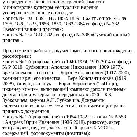
утверждению Экспертно-проверочной комиссии
Министерства культуры Республики Карелия
усовершенствованные описи дел:
• опись № 1 за 1839-1847, 1852, 1859-1862 гг., опись № 2 за
1795, 1828, 1835, 1856, 1859, 1863-1864 гг. фонда № 732
«Кемский винный пристав»;
• опись № 1 за 1818-1822 гг. фонда № 786 «Сумский винный
пристав».
Продолжается работа с документами личного происхождения,
рассмотрены:
• опись № 1 (продолжение) за 1946-1974, 1995-2014 гг. фонда
№ Р-3318 «Зубковичи: Аполлон Николаевич (1889-1977),
врач-гинеколог; его сын — Борис Аполлонович (1917-2000),
военный врач; его невестка — Вера Константиновна (1919-
2008), хирург; его внук — Борис Борисович (1941 г.р.),
инженер-химик», включающей комплекс дополнительных
документов и материалов, переданных в 2020 г. Б.Б.
Зубковичем, внуком А.Н. Зубковича. Документы
систематизированы с учетом схемы систематизации ранее
принятых документов;
• опись № 1 (продолжение) за 1954-1982 гг. фонда № Р-558
«Андреев Юрий Иванович (1936-2018), режиссер, актер
театра кукол, педагог, заслуженный артист КАССР»,
содержащей фотодокументы (позитивы);