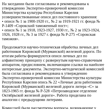
На заседании были согласованы и рекомендованы к
утверждению Экспертно-проверочной комиссии
Министерства культуры Республики Карелия
усовершенствованные описи дел постоянного хранения:
• описи № 1 за 1900-1920 гг., № 2 за 1919-1921 гг. фонда №
Р-1409 «Сорокский таможенный пост»;
• описи № 1 за 1918, 1923-1927, 1930 гг., № 2 за 1923-1924,
1926, 1928 гг., № 3 за 1927 г. фонда № Р-275 «Сорокская
таможня».
Продолжается научно-техническая обработка личных дел
работников Кировской (Мурманской) железной дороги. По
итогам работы формируются описи личных дел по
алфавитному принципу с развернутым научно-справочным
аппаратом, предисловием, включающим ссылки на наиболее
интересные документы. Экспертно-методической комиссией
была согласована и рекомендована к утверждению
Экспертно-проверочной комиссии Министерства культуры
Республики Карелия опись № 22 «Личные дела работников
Кировской (Мурманской) железной дороги литера «С» за
1823-1965 гг. фонда № Р-528 «Петрозаводское отделение
Октябрьской железной дороги». Работа проделана по
аналогии с предыдущими литерами.
Комиссией были рассмотрены вопросы, возникающие у