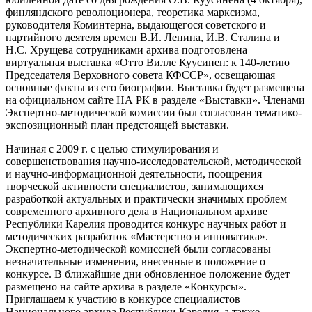
финляндского революционера, теоретика марксизма,
руководителя Коминтерна, выдающегося советского и
партийного деятеля времен В.И. Ленина, И.В. Сталина и
Н.С. Хрущева сотрудниками архива подготовлена
виртуальная выставка «Отто Вилле Куусинен: к 140-летию
Председателя Верховного совета КФССР», освещающая
основные факты из его биографии. Выставка будет размещена
на официальном сайте НА РК в разделе «Выставки». Членами
Экспертно-методической комиссии был согласован тематико-
экспозиционный план предстоящей выставки.
Начиная с 2009 г. с целью стимулирования и
совершенствования научно-исследовательской, методической
и научно-информационной деятельности, поощрения
творческой активности специалистов, занимающихся
разработкой актуальных и практически значимых проблем
современного архивного дела в Национальном архиве
Республики Карелия проводится конкурс научных работ и
методических разработок «Мастерство и инноватика».
Экспертно-методической комиссией были согласованы
незначительные изменения, внесенные в положение о
конкурсе. В ближайшие дни обновленное положение будет
размещено на сайте архива в разделе «Конкурсы».
Приглашаем к участию в конкурсе специалистов
Национального архива Республики Карелия, а также