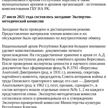
муниципальных архивов и архивов организаций - источников
комплектования ГБУ НА РК.
27 июля 2021 года состоялось заседание Экспертно-
методической комиссии
Заседание было проведено в дистанционном режиме.
Предоставление материалов членам комиссии и их
обсуждение было организовано по внутрисетевому обмену.
Национальный архив Республики Карелия большое внимание
уделяет комплектованию документами личного
происхождения. На государственное хранение в архив от А.Д.
Вересова поступили документы семейного архива Вересовых.
После проведения экспертизы ценности и научного описания
документов был сформирован фонд № Р-3791 «Вересовы:
Анатолий Дмитриевич (род. в 1931 г.), инженер, секретарь
партийного комитета, председатель Совета ветеранов войны и
труда Онежского тракторного завода; его сын — Дмитрий
Анатольевич (род. в 1962 г.), поэт, прозаик, сценарист», в
состав которого вошли отдельные описи №№ 1, 2 на каждого
представителя семьи. Экспертно-методическая комиссия
согласовала описи и рекомендовала их к утверждению
Экспертно-проверочной комиссии Министерства культуры
Республики Карелия.