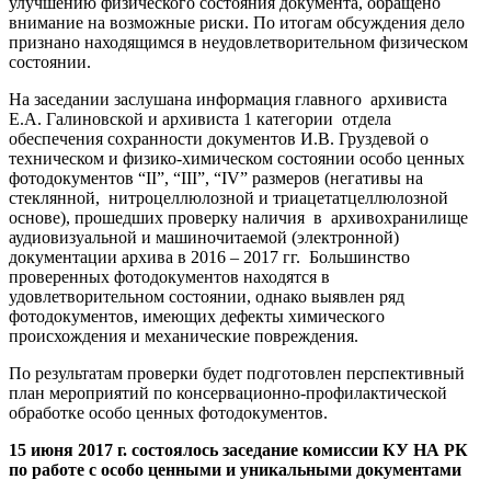
улучшению физического состояния документа, обращено
внимание на возможные риски. По итогам обсуждения дело
признано находящимся в неудовлетворительном физическом
состоянии.
На заседании заслушана информация главного архивиста
Е.А. Галиновской и архивиста 1 категории отдела
обеспечения сохранности документов И.В. Груздевой о
техническом и физико-химическом состоянии особо ценных
фотодокументов “II”, “III”, “IV” размеров (негативы на
стеклянной, нитроцеллюлозной и триацетатцеллюлозной
основе), прошедших проверку наличия в архивохранилище
аудиовизуальной и машиночитаемой (электронной)
документации архива в 2016 – 2017 гг. Большинство
проверенных фотодокументов находятся в
удовлетворительном состоянии, однако выявлен ряд
фотодокументов, имеющих дефекты химического
происхождения и механические повреждения.
По результатам проверки будет подготовлен перспективный
план мероприятий по консервационно-профилактической
обработке особо ценных фотодокументов.
15 июня 2017 г. состоялось заседание комиссии КУ НА РК
по работе с особо ценными и уникальными документами