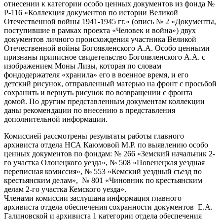
отнесении к категории особо ценных документов из фонда №
Р-116 «Коллекция документов по истории Великой
Отечественной войны 1941-1945 гг.» (опись № 2 «Документы,
поступившие в рамках проекта «Человек и война») двух
документов личного происхождения участника Великой
Отечественной войны Богоявленского А.А. Особо ценными
признаны приписное свидетельство Богоявленского А.А. с
изображением Моны Лизы, которая по словам
фондодержателя «хранила» его в военное время, и его
детский рисунок, отправленный матерью на фронт с просьбой
сохранить и вернуть рисунок по возвращении с фронта
домой. По другим представленным документам коллекции
даны рекомендации по внесению в представления
дополнительной информации.
Комиссией рассмотрены результаты работы главного
архивиста отдела НСА Каюмовой М.Р. по выявлению особо
ценных документов по фондам: № 266 «Земский начальник 2-
го участка Олонецкого уезда», № 508 «Повенецкая уездная
переписная комиссия», № 553 «Кемский уездный съезд по
крестьянским делам», № 801 «Чиновник по крестьянским
делам 2-го участка Кемского уезда».
Членами комиссии заслушана информация главного
архивиста отдела обеспечения сохранности документов Е.А.
Галиновской и архивиста 1 категории отдела обеспечения