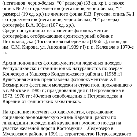
(негативов, черно-белых, “0” размера) (33 ед. хр.), а также
опись № 2 фотодокументов (негативов, черно-белых, “I”
размера) (19 ед. хр.) из личного фонда Я.В. Ругоева; опись № 1
фотодокументов (негативов, черно-белых, “0” размера)
фотографа В.А. Юфы (107 ед. хр.).
Среди поступивших на хранение фотодокументов
фотографии, отображающие архитектурный облик г.
Петрозаводска (Лососинская набережная [1966 г.], площадь
им. С.М. Кирова, ул. Анохина [1939 г.]) и п. Калевала в 1970-е
гг.
Архив пополнится фотодокументами лодочных походов
Республиканской станции юных натуралистов по озерам
Кончезеро и Укшозеро Кондопожского района в [1958 г.]
Культурная жизнь представлена фотодокументами XII
Всемирного фестиваля молодежи и студентов, проходившего
в г. Москве в 1985 г.; празднования дня г. Петрозаводска в
1973, 1978 гг.; 40-летия освобождения г. Петрозаводска и
Карелии от фашистских захватчиков.
На хранение поступят фотодокументы, отражающие
социально-экономическую жизнь Карелии: работы по
ликвидации последствий крушения грузового поезда на
участке железной дороги Костомукша – Ледмозеро в
Муезерском районе в 1991 г., строительство Петрозаводского