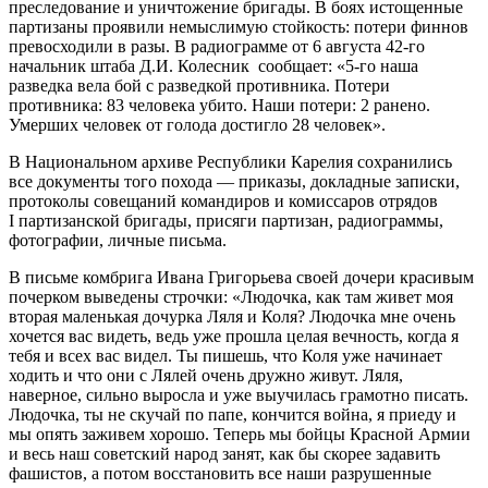
преследование и уничтожение бригады. В боях истощенные
партизаны проявили немыслимую стойкость: потери финнов
превосходили в разы. В радиограмме от 6 августа 42-го
начальник штаба Д.И. Колесник сообщает: «5-го наша
разведка вела бой с разведкой противника. Потери
противника: 83 человека убито. Наши потери: 2 ранено.
Умерших человек от голода достигло 28 человек».
В Национальном архиве Республики Карелия сохранились
все документы того похода — приказы, докладные записки,
протоколы совещаний командиров и комиссаров отрядов
I партизанской бригады, присяги партизан, радиограммы,
фотографии, личные письма.
В письме комбрига Ивана Григорьева своей дочери красивым
почерком выведены строчки: «Людочка, как там живет моя
вторая маленькая дочурка Ляля и Коля? Людочка мне очень
хочется вас видеть, ведь уже прошла целая вечность, когда я
тебя и всех вас видел. Ты пишешь, что Коля уже начинает
ходить и что они с Лялей очень дружно живут. Ляля,
наверное, сильно выросла и уже выучилась грамотно писать.
Людочка, ты не скучай по папе, кончится война, я приеду и
мы опять заживем хорошо. Теперь мы бойцы Красной Армии
и весь наш советский народ занят, как бы скорее задавить
фашистов, а потом восстановить все наши разрушенные