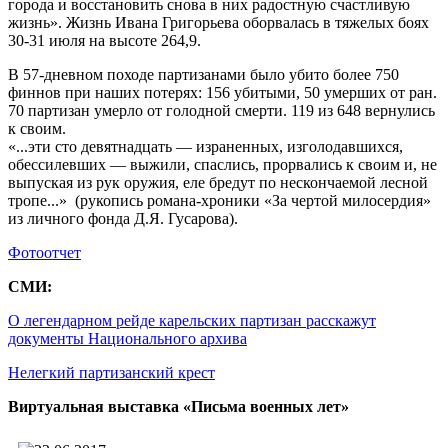
города и восстановить снова в них радостную счастливую
жизнь». Жизнь Ивана Григорьева оборвалась в тяжелых боях
30-31 июля на высоте 264,9.
В 57-дневном походе партизанами было убито более 750
финнов при наших потерях: 156 убитыми, 50 умерших от ран.
70 партизан умерло от голодной смерти. 119 из 648 вернулись
к своим.
«...эти сто девятнадцать — израненных, изголодавшихся,
обессилевших — выжили, спаслись, прорвались к своим и, не
выпуская из рук оружия, еле бредут по нескончаемой лесной
тропе...» (рукопись романа-хроники «За чертой милосердия»
из личного фонда Д.Я. Гусарова).
Фотоотчет
СМИ:
О легендарном рейде карельских партизан расскажут
документы Национального архива
Нелегкий партизанский крест
Виртуальная выставка «Письма военных лет»