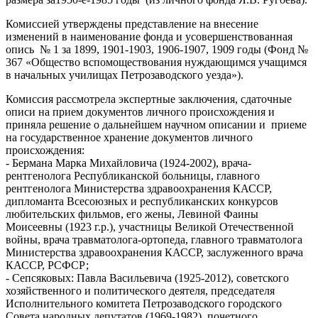
Комиссией утверждены представление на внесение
изменений в наименование фонда и усовершенствованная
опись № 1 за 1899, 1901-1903, 1906-1907, 1909 годы (Фонд №
367 «Общество вспомоществования нуждающимся учащимся
в начальных училищах Петрозаводского уезда»).
Комиссия рассмотрела экспертные заключения, сдаточные
описи на прием документов личного происхождения и
приняла решение о дальнейшем научном описании и приеме
на государственное хранение документов личного
происхождения:
- Бермана Марка Михайловича (1924-2002), врача-
рентгенолога Республиканской больницы, главного
рентгенолога Министерства здравоохранения КАССР,
дипломанта Всесоюзных и республиканских конкурсов
любительских фильмов, его жены, Левиной Фаины
Моисеевны (1923 г.р.), участницы Великой Отечественной
войны, врача травматолога-ортопеда, главного травматолога
Министерства здравоохранения КАССР, заслуженного врача
КАССР, РСФСР;
- Сепсяковых: Павла Васильевича (1925-2012), советского
хозяйственного и политического деятеля, председателя
Исполнительного комитета Петрозаводского городского
Совета народных депутатов (1969-1982), почетного