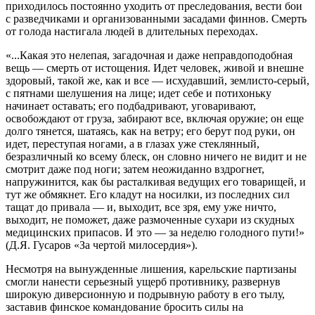
приходилось постоянно уходить от преследования, вести бои
с разведчиками и организованными засадами финнов. Смерть
от голода настигала людей в длительных переходах.
«...Какая это нелепая, загадочная и даже неправдоподобная
вещь — смерть от истощения. Идет человек, живой и внешне
здоровый, такой же, как и все — исхудавший, землисто-серый,
с пятнами шелушения на лице; идет себе и потихоньку
начинает оставать; его подбадривают, уговаривают,
освобождают от груза, забирают все, включая оружие; он еще
долго тянется, шатаясь, как на ветру; его берут под руки, он
идет, переступая ногами, а в глазах уже стеклянный,
безразличный ко всему блеск, он словно ничего не видит и не
смотрит даже под ноги; затем неожиданно вздрогнет,
напружинится, как бы расталкивая ведущих его товарищей, и
тут же обмякнет. Его кладут на носилки, из последних сил
тащат до привала — и, выходит, все зря, ему уже ничто,
выходит, не поможет, даже размоченные сухари из скудных
медицинских припасов. И это — за неделю голодного пути!»
(Д.Я. Гусаров «За чертой милосердия»).
Несмотря на вынужденные лишения, карельские партизаны
смогли нанести серьезный ущерб противнику, развернув
широкую диверсионную и подрывную работу в его тылу,
заставив финское командование бросить силы на