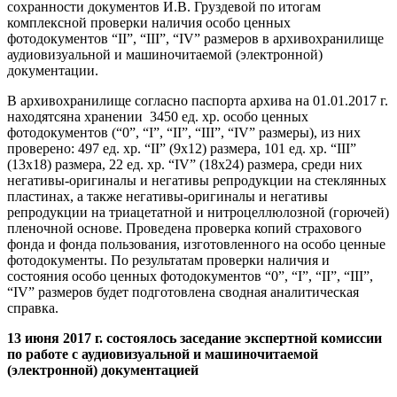
сохранности документов И.В. Груздевой по итогам
комплексной проверки наличия особо ценных
фотодокументов “II”, “III”, “IV” размеров в архивохранилище
аудиовизуальной и машиночитаемой (электронной)
документации.
В архивохранилище согласно паспорта архива на 01.01.2017 г.
находятсяна хранении 3450 ед. хр. особо ценных
фотодокументов (“0”, “I”, “II”, “III”, “IV” размеры), из них
проверено: 497 ед. хр. “II” (9х12) размера, 101 ед. хр. “III”
(13х18) размера, 22 ед. хр. “IV” (18x24) размера, среди них
негативы-оригиналы и негативы репродукции на стеклянных
пластинах, а также негативы-оригиналы и негативы
репродукции на триацетатной и нитроцеллюлозной (горючей)
пленочной основе. Проведена проверка копий страхового
фонда и фонда пользования, изготовленного на особо ценные
фотодокументы. По результатам проверки наличия и
состояния особо ценных фотодокументов “0”, “I”, “II”, “III”,
“IV” размеров будет подготовлена сводная аналитическая
справка.
13 июня 2017 г. состоялось заседание экспертной комиссии
по работе с аудиовизуальной и машиночитаемой
(электронной) документацией