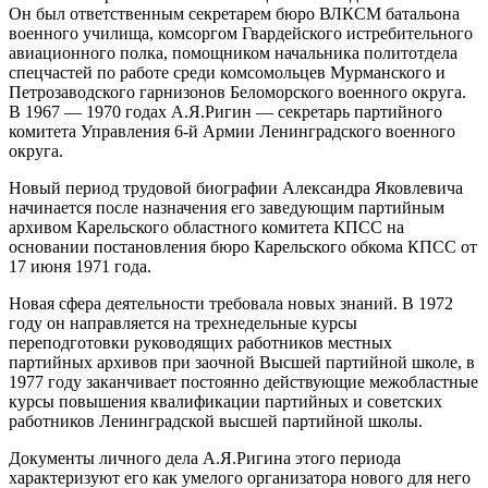
Он был ответственным секретарем бюро ВЛКСМ батальона
военного училища, комсоргом Гвардейского истребительного
авиационного полка, помощником начальника политотдела
спецчастей по работе среди комсомольцев Мурманского и
Петрозаводского гарнизонов Беломорского военного округа.
В 1967 — 1970 годах А.Я.Ригин — секретарь партийного
комитета Управления 6-й Армии Ленинградского военного
округа.
Новый период трудовой биографии Александра Яковлевича
начинается после назначения его заведующим партийным
архивом Карельского областного комитета КПСС на
основании постановления бюро Карельского обкома КПСС от
17 июня 1971 года.
Новая сфера деятельности требовала новых знаний. В 1972
году он направляется на трехнедельные курсы
переподготовки руководящих работников местных
партийных архивов при заочной Высшей партийной школе, в
1977 году заканчивает постоянно действующие межобластные
курсы повышения квалификации партийных и советских
работников Ленинградской высшей партийной школы.
Документы личного дела А.Я.Ригина этого периода
характеризуют его как умелого организатора нового для него