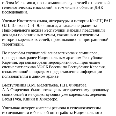
и Ээва Малкамяки, познакомившие слушателей с практикой
генеалогических изысканий, в том числе в области ДНК-
исследований.
Ученые Института языка, литературы и истории КарНЦ РАН
О.П. Илюха и С.Э. Яловицына, а также специалисты
Национального архива Республики Карелия представили
доклады по различным темам, связанным с изучением
истории карельских семей, проживавших на приграничной
территории.
По просьбам слушателей генеалогических семинаров,
проведенных ранее Национальным архивом Республики
Карелия, организаторами мероприятия был приглашен
специалист архива УФСБ России по Республике Карелия,
ознакомивший с порядком предоставления информации
пользователям в данном архиве.
Выступления В.М. Мелентьева, Н.П. Филатова,
А.А.Старченко были посвящены историческому прошлому
своих семей и не существующих уже карельских деревень
Бабья Губа, Кийки и Хижозеро.
Учитывая интерес жителей региона к генеалогическим
исследованиям и большой опыт работы Национального