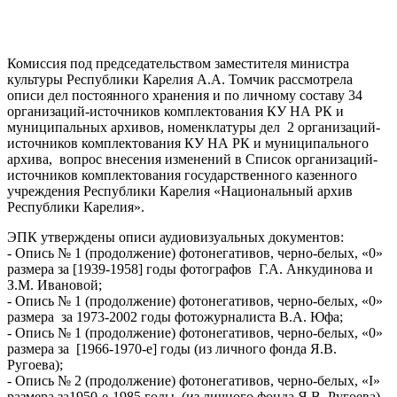
Комиссия под председательством заместителя министра
культуры Республики Карелия А.А. Томчик рассмотрела
описи дел постоянного хранения и по личному составу 34
организаций-источников комплектования КУ НА РК и
муниципальных архивов, номенклатуры дел 2 организаций-
источников комплектования КУ НА РК и муниципального
архива, вопрос внесения изменений в Список организаций-
источников комплектования государственного казенного
учреждения Республики Карелия «Национальный архив
Республики Карелия».
ЭПК утверждены описи аудиовизуальных документов:
- Опись № 1 (продолжение) фотонегативов, черно-белых, «0»
размера за [1939-1958] годы фотографов Г.А. Анкудинова и
З.М. Ивановой;
- Опись № 1 (продолжение) фотонегативов, черно-белых, «0»
размера за 1973-2002 годы фотожурналиста В.А. Юфа;
- Опись № 1 (продолжение) фотонегативов, черно-белых, «0»
размера за [1966-1970-е] годы (из личного фонда Я.В.
Ругоева);
- Опись № 2 (продолжение) фотонегативов, черно-белых, «I»
размера за1950-е-1985 годы (из личного фонда Я.В. Ругоева).