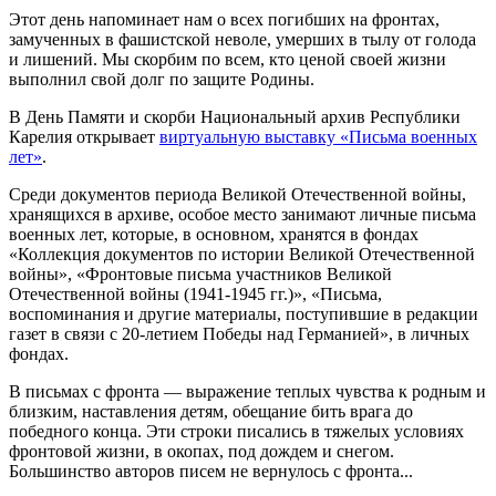
Этот день напоминает нам о всех погибших на фронтах,
замученных в фашистской неволе, умерших в тылу от голода
и лишений. Мы скорбим по всем, кто ценой своей жизни
выполнил свой долг по защите Родины.
В День Памяти и скорби Национальный архив Республики
Карелия открывает
виртуальную выставку «Письма военных
лет»
.
Среди документов периода Великой Отечественной войны,
хранящихся в архиве, особое место занимают личные письма
военных лет, которые, в основном, хранятся в фондах
«Коллекция документов по истории Великой Отечественной
войны», «Фронтовые письма участников Великой
Отечественной войны (1941-1945 гг.)», «Письма,
воспоминания и другие материалы, поступившие в редакции
газет в связи с 20-летием Победы над Германией», в личных
фондах.
В письмах с фронта — выражение теплых чувства к родным и
близким, наставления детям, обещание бить врага до
победного конца. Эти строки писались в тяжелых условиях
фронтовой жизни, в окопах, под дождем и снегом.
Большинство авторов писем не вернулось с фронта...