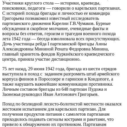
Участники круглого стола — историки, краеведы,
поисковики, педагоги — говорили о карельских партизанах.
С историей похода бригады и личностью ее командира
Григорьева познакомил известный исследователь
партизанского движения Карелии Г.В.Чумаков. Бурные
обсуждения и скорбное молчание, очевидные факты и
вопросы без ответов, героизм и трагедия военного похода
лета 1942 года — беседа взволновала всех присутствующих.
Дочь участницы рейда I партизанской бригады Анны
Александровны Мининой Рената Федоровна Минина,
главный хранитель фондов Куркиёкского краеведческого
центра, приняла участие дистанционно.
75 лет назад, 29 июня 1942 года, бригада из шести отрядов
выступила в поход с заданием разгромить штаб армейского
корпуса финнов в Поросозере и гарнизон в Кондопоге, а
также нарушить важнейшие коммуникации противника.
Личным составом бригады из 648 партизан Пудожа и
Заонежья руководил Иван Антонович Григорьев.
Поход по безлюдной лесисто-болотистой местности оказался
жестоким испытанием для карельских партизан. Для
получения продуктов питания с самолетов партизанам
приходилось подавать сигналы кострами и ракетами, что
привело к обнаружению их протвником. Партизанам