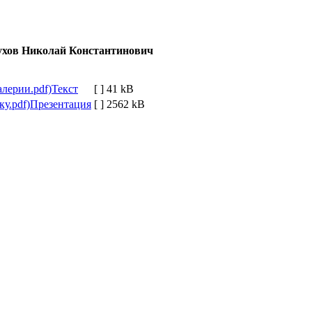
хов Николай Константинович
Текст
[ ]
41 kB
Презентация
[ ]
2562 kB