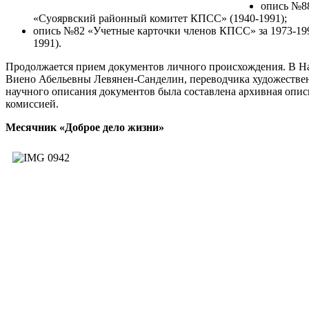
опись №88
«Суоярвский районный комитет КПСС» (1940-1991);
опись №82 «Учетные карточки членов КПСС» за 1973-19
1991).
Продолжается прием документов личного происхождения. В Н
Виено Абельевны Левянен-Санделин, переводчика художестве
научного описания документов была составлена архивная опись
комиссией.
Месячник «Доброе дело жизни»