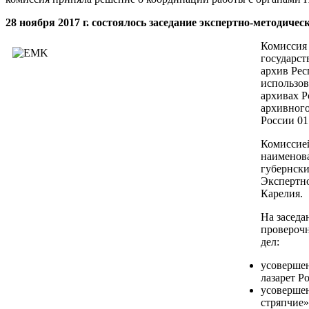
28 ноября 2017 г. состоялось заседание экспертно-методич
Комиссия 
государс
архив Рес
использо
архивах 
архивного
России 01.
Комиссией
наименова
губернски
Экспертн
Карелия.
На заседа
провероч
дел:
усовершен
лазарет Р
усоверше
стряпчие»