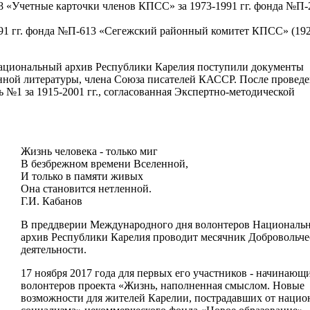
 «Учетные карточки членов КПСС» за 1973-1991 гг. фонда №П-
91 гг. фонда №П-613 «Сегежский районный комитет КПСС» (192
ациональный архив Республики Карелия поступили документы
нной литературы, члена Союза писателей КАССР. После провед
 №1 за 1915-2001 гг., согласованная Экспертно-методической
Жизнь человека - только миг
В безбрежном времени Вселенной,
И только в памяти живых
Она становится нетленной.
Г.И. Кабанов
В преддверии Международного дня волонтеров Националь
архив Республики Карелия проводит месячник Добровольче
деятельности.
17 ноября 2017 года для первых его участников - начинающ
волонтеров проекта «Жизнь, наполненная смыслом. Новые
возможности для жителей Карелии, пострадавших от нацио