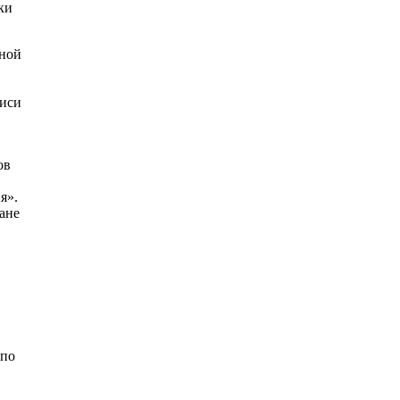
ки
нной
писи
ов
я».
ане
 по