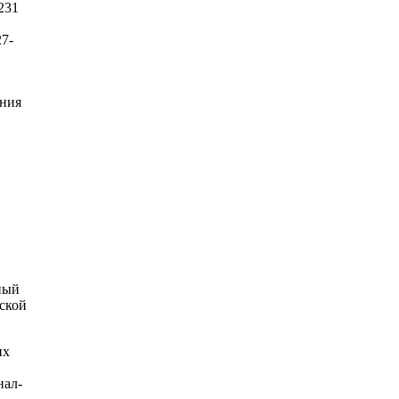
231
7-
ения
ный
ской
их
нал-