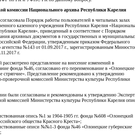
еской комиссии Национального архива Республики Карелия
согласовала Порядок работы пользователей в читальных залах
твенного казенного учреждения Республики Карелия «Национал
публики Карелия», приведенный в соответствие с Порядком
вания архивных документов в государственных и муниципальны
Российской Федерации, утвержденным приказом Федерального
 агентства №143 от 01.09.2017 г., зарегистрированным Минюст
11.2017 г.
 рассмотрено представление на внесение изменений в
ние фонда №46, согласовано его переименование в «Олонецкие
е стряпчие». Представление рекомендовано к утверждению
о-проверочной комиссией Министерства культуры Республики
нии были согласованы и рекомендованы к утверждению Эксперт
ной комиссией Министерства культуры Республики Карелия опи
ствованная опись №1 за 1904-1905 гг. фонда №608 «Олонецкий
оссийского общества Красного Креста»;
нствованные описи №№1-3 фонда №46 «Олонецкие губернские
;