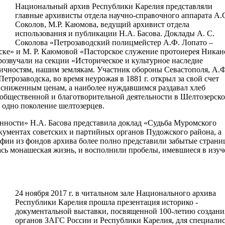
Национальный архив Республики Карелия представляли
главные архивисты отдела научно-справочного аппарата А.
Соколов, М.Р. Каюмова, ведущий архивист отдела
использования и публикации Н.А. Басова. Доклады А. С.
Соколова «Петрозаводский полицмейстер А.Ф. Лопато –
ске» и М. Р. Каюмовой «Пасторское служение протоиерея Никан
озвучали на секции «Историческое и культурное наследие
ичностям, нашим землякам. Участник обороны Севастополя, А.Ф
трозаводска, во время неурожая в 1881 г. открыл за свой счет
 сниженным ценам, а наиболее нуждавшимся раздавал хлеб
общественной и благотворительной деятельности в Шелтозерско
 одно поколение шелтозерцев.
нности» Н.А. Басова представила доклад «Судьба Муромского
окументах советских и партийных органов Пудожского района, а
фии из фондов архива более полно представили забытые стран
ась монашеская жизнь, и восполнили пробелы, имевшиеся в изу
24 ноября 2017 г. в читальном зале Национального архива
Республики Карелия прошла презентация историко -
документальной выставки, посвященной 100-летию создани
органов ЗАГС России и Республики Карелия, для специали