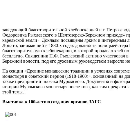
заведующий благотворительной хлебопекарней в г. Петрозавод
Федоровича Рыхлевского в Шелтозерско-Бережном приходе» пр
карельской земли». Доклады посвящены ярким и интересным л
Лопато, занимавший в 1880-х годах должность полицмейстера Пе
благотворительную хлебопекарню, в которой продавал хлеб по
бесплатно. Священник Н.Ф. Рыхлевский активно участвовал в 
Бережной волости, под его духовным руководством выросло не
На секции «Древние монашеские традиции в условиях совреме
монастыря в советский период (1918-1960)», основанный на д
также предприятий поселка Муромского. Документы и фотогра
истории Муромского монастыря после того, как там прекратил
этой темы.
Выставка к 100-летию создания органов ЗАГС