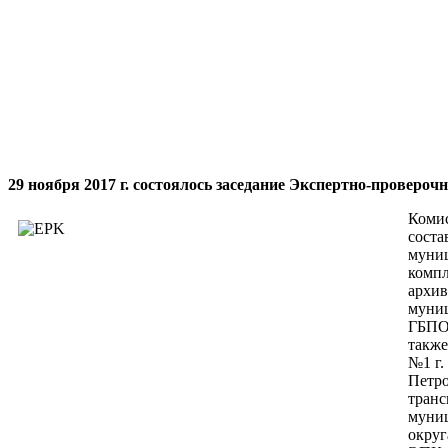
29 ноября 2017 г. состоялось заседание Экспертно-провер
Комис
соста
муниц
компл
архив
муниц
ГБПОУ
также
№1 г.
Петро
транс
муниц
округ