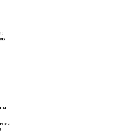
а
ы;
лях
 за
щения
в