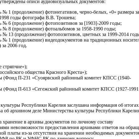
тверждены описи аудиовизуальных документов:
 № 1 (продолжение) фотонегативов, черно-белых, «0» размера з
1998 годы фотографа В.В. Трошева;
 № 6 (продолжение) фотопозитивов за [1903]-2009 годы;
 № 8 (продолжение) фотоальбомов за 1958-1990 годы;
 № 13 (продолжение) фотопозитивов, цветных за 1999-2014 год
 № 1 (продолжение) видеодокументов на традиционных носите
 за 2006 год.
 стряпчие»);
оссийского общества Красного Креста»);
ы (Фонд П-231 «Суоярвский районный комитет КПСС (1940-
ы (Фонд П-613 «Сегежский районный комитет КПСС (1927-1991
культуры Республики Карелия заслушана информация об итогах
а об архивном деле Министерства культуры Республики Карелия
а хранение в архивы документов по личному составу
аями невозможности предоставления архивами ответов на обра
ной платы из-за отсутствия на хранении необходимых документо
 ПФР по РК и УФНС РК по данному вопросу.