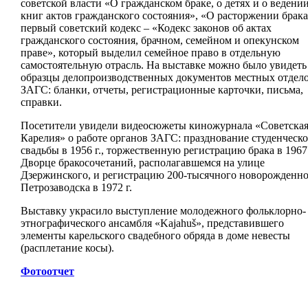
советской власти «О гражданском браке, о детях и о ведени
книг актов гражданского состояния», «О расторжении брака
первый советский кодекс – «Кодекс законов об актах
гражданского состояния, брачном, семейном и опекунском
праве», который выделил семейное право в отдельную
самостоятельную отрасль. На выставке можно было увидеть
образцы делопроизводственных документов местных отдел
ЗАГС: бланки, отчеты, регистрационные карточки, письма,
справки.
Посетители увидели видеосюжеты киножурнала «Советска
Карелия» о работе органов ЗАГС: празднование студенческ
свадьбы в 1956 г., торжественную регистрацию брака в 1967 
Дворце бракосочетаний, располагавшемся на улице
Дзержинского, и регистрацию 200-тысячного новорожденног
Петрозаводска в 1972 г.
Выставку украсило выступление молодежного фольклорно-
этнографического ансамбля «Kajahuš», представившего
элементы карельского свадебного обряда в доме невесты
(расплетание косы).
Фотоотчет