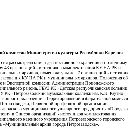
очной комиссии Министерства культуры Республики Карелия
сия рассмотрела описи дел постоянного хранения и по личному
ву 43 организаций - источников комплектования КУ НА РК и
ипальных архивов, номенклатуры дел 7 организаций - источни
ектования КУ НА РК и муниципальных архивов, Положения об
е и Экспертной комиссии Администрации Прионежского
ипального района, ГБУЗ РК «Детская республиканская больниц
 РК «Петрозаводский музыкальный колледж им. К.Э. Раутио», 
 вопрос о включении Территориальной избирательной комисс
 Петрозаводска, Первичной профсоюзной организации
заводского муниципального унитарного предприятия «Городск
порт» в Список организаций - источников комплектования
ипального казенного учреждения Петрозаводского городского
а «Муниципальный архив города Петрозаводска».