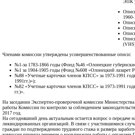
ЭПК у
Опись
1960-
Опись
Опись
Опись
Опись
(VHS)
Членами комиссии утверждены усовершенствованные описи:
№1-за 1783-1866 годы (Фонд №46 «Олонецкие губернские
№1 за 1904-1905 годы (Фонд №608 «Олонецкий лазарет Р
№88 «Учетные карточки членов КПСС» за 1973-1991 год
1991гг.)»);
№82 «Учетные карточки членов КПСС» за 1973-1991 год
гг.)».
На заседании Экспертно-проверочной комиссии Министерства 
работы Комиссии по контролю за соблюдением законодательств
2017 год.
На сегодняшний день актуальным остается вопрос о передаче н
ликвидированных организаций. В связи с участившимися случ
граждан по подтверждению трудового стажа и размера заработ
комиссия приняла решение о координации работы с органами