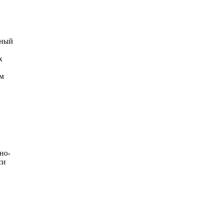
ьный
х
ом
но-
си