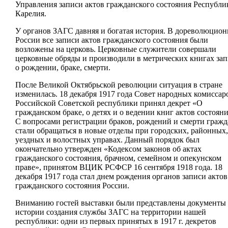
Управления записи актов гражданского состояния Республи
Карелия.
У органов ЗАГС давняя и богатая история. В дореволюцио
России все записи актов гражданского состояния были
возложены на церковь. Церковные служители совершали
церковные обряды и производили в метрических книгах за
о рождении, браке, смерти.
После Великой Октябрьской революции ситуация в стране
изменилась. 18 декабря 1917 года Совет народных комиссар
Российской Советской республики принял декрет «О
гражданском браке, о детях и о ведении книг актов состояни
С вопросами регистрации браков, рождений и смерти гражд
стали обращаться в новые отделы при городских, районных,
уездных и волостных управах. Данный порядок был
окончательно утвержден «Кодексом законов об актах
гражданского состояния,
брачном, семейном и опекунском
праве», принятом ВЦИК РСФСР 16 сентября 1918 года. 18
декабря 1917 года стал днем рождения органов записи актов
гражданского состояния России.
Вниманию гостей выставки были представлены документы
истории создания службы ЗАГС на территории нашей
республики: одни из первых принятых в 1917 г. декретов