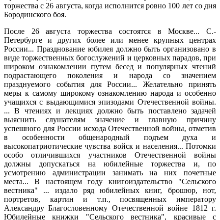
торжества с 26 августа, когда исполнится ровно 100 лет со дня
Бородинского боя.
После 26 августа торжества состоятся в Москве... С.-
Петербурге и других более или менее крупных центрах
России... Празднование юбилея должно быть организовано в
виде торжественных богослужений и церковных парадов, при
широком ознакомлении путем бесед и популярных чтений
подрастающего поколения и народа со значением
празднуемого события для России... Желательно принять
меры к самому широкому ознакомлению народа и особенно
учащихся с выдающимися эпизодами Отечественной войны.
... В чтениях и лекциях должно быть поставлено задачей
выяснить слушателям значение и главную причину
успешного для России исхода Отечественной войны, отметив
в особенности общенародный подъем духа и
высокопатриотические чувства войск и населения... Потомки
особо отличившихся участников Отечественной войны
должны допускаться на юбилейные торжества и, по
усмотрению администрации занимать на них почетные
места... В настоящем году книгоиздательство "Сельского
вестника" ... издало ряд юбилейных книг, брошюр, нот,
портретов, картин и т.п., посвященных императору
Александру Благословенному Отечественной войне 1812 г.
Юбилейные книжки "Сельского вестника", красивые с