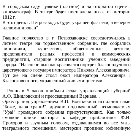
В городском саду гулянье (платное) и на открытой сцене -
кинематограф. В театре будет поставлена пьеса из истории
1812 г.
В этот день г. Петрозаводск будет украшен флагами, а вечером
иллюминирован".
Главное торжество в г. Петрозаводске сосредоточилось в
летнем театре на торжественном собрании, где собрались
чиновники, купечество, общественные деятели,
представители разных профессий и коммерческих
предприятий, старшие воспитанники учебных заведений
города. "На сцене высоко красовался портрет благополучного
царствующего государя императора Николая Александровича.
Тут же на сцене стоял бюст императора Александра I
Благословенного, украшенный живыми цветами...
....Ровно в 5 часов прибыли сюда: управляющий губерний
А.Ф. Шидловский и преосвященный Варнава...
Оркестр под управлением В.Ц. Войткевича исполнил гимн
"Боже, царя храни!", дружно подхваченный несмолкаемым
"Ура!" громадного собрания присутствующих. Как только
смолкли клики восторга к кафедре приблизился Ф.И.
Прохоров и звучным голосом, отдававшимся во все углы
театрального помещения, мастерски произнес юбилейную