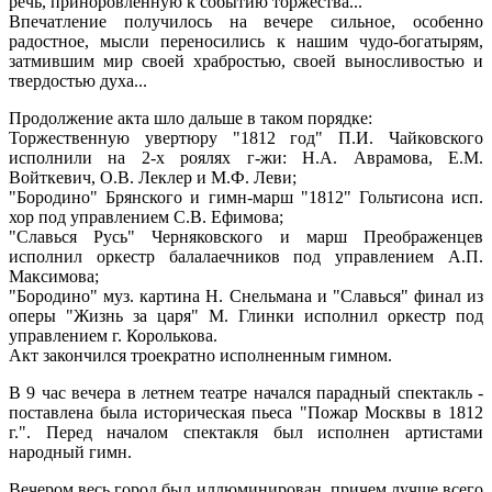
речь, приноровленную к событию торжества...
Впечатление получилось на вечере сильное, особенно
радостное, мысли переносились к нашим чудо-богатырям,
затмившим мир своей храбростью, своей выносливостью и
твердостью духа...
Продолжение акта шло дальше в таком порядке:
Торжественную увертюру "1812 год" П.И. Чайковского
исполнили на 2-х роялях г-жи: Н.А. Аврамова, Е.М.
Войткевич, О.В. Леклер и М.Ф. Леви;
"Бородино" Брянского и гимн-марш "1812" Гольтисона исп.
хор под управлением С.В. Ефимова;
"Славься Русь" Черняковского и марш Преображенцев
исполнил оркестр балалаечников под управлением А.П.
Максимова;
"Бородино" муз. картина Н. Снельмана и "Славься" финал из
оперы "Жизнь за царя" М. Глинки исполнил оркестр под
управлением г. Королькова.
Акт закончился троекратно исполненным гимном.
В 9 час вечера в летнем театре начался парадный спектакль -
поставлена была историческая пьеса "Пожар Москвы в 1812
г.". Перед началом спектакля был исполнен артистами
народный гимн.
Вечером весь город был иллюминирован, причем лучше всего