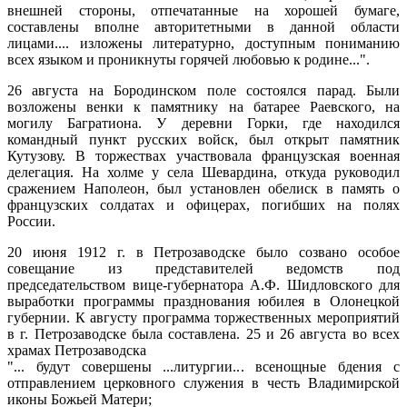
внешней стороны, отпечатанные на хорошей бумаге,
составлены вполне авторитетными в данной области
лицами.... изложены литературно, доступным пониманию
всех языком и проникнуты горячей любовью к родине...".
26 августа на Бородинском поле состоялся парад. Были
возложены венки к памятнику на батарее Раевского, на
могилу Багратиона. У деревни Горки, где находился
командный пункт русских войск, был открыт памятник
Кутузову. В торжествах участвовала французская военная
делегация. На холме у села Шевардина, откуда руководил
сражением Наполеон, был установлен обелиск в память о
французских солдатах и офицерах, погибших на полях
России.
20 июня 1912 г. в Петрозаводске было созвано особое
совещание из представителей ведомств под
председательством вице-губернатора А.Ф. Шидловского для
выработки программы празднования юбилея в Олонецкой
губернии. К августу программа торжественных мероприятий
в г. Петрозаводске была составлена. 25 и 26 августа во всех
храмах Петрозаводска
"... будут совершены ...литургии... всенощные бдения с
отправлением церковного служения в честь Владимирской
иконы Божьей Матери;