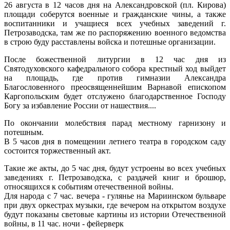
26 августа в 12 часов дня на Александровской (пл. Кирова)
площади соберутся военные и гражданские чины, а также
воспитанники и учащиеся всех учебных заведений г.
Петрозаводска, там же по распоряжению военного ведомства
в строю буду расставлены войска и потешные организации.
После божественной литургии в 12 час дня из
Святодуховского кафедрального собора крестный ход выйдет
на площадь, где против гимназии Александра
Благословенного преосвященнейшим Варнавой епископом
Каргопольским будет отслужено благодарственное Господу
Богу за избавление России от нашествия....
По окончании молебствия парад местному гарнизону и
потешным.
В 5 часов дня в помещении летнего театра в городском саду
состоится торжественный акт.
Такие же акты, до 5 час дня, будут устроены во всех учебных
заведениях г. Петрозаводска, с раздачей книг и брошюр,
относящихся к событиям отечественной войны.
Для народа с 7 час. вечера - гулянье на Мариинском бульваре
при двух оркестрах музыки, где вечером на открытом воздухе
будут показаны световые картины из истории Отечественной
войны, в 11 час. ночи - фейерверк