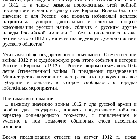
в 1812 г., а также размеры порожденных этой войной
последствий изменили судьбу всей Европы. Велико было ее
значение и для России, она вызвала небывалый всплеск
патриотизма, ускорив длительный и сложный процесс
консолидации русской нации, сблизив с русским другие
народы Российской империи "... без национального начала
нет ни самого 1812 г., ни всей последующей духовной жизни
русского общества".
Учитывая общегосударственную значимость Отечественной
войны 1812 г. и судьбоносную роль этого события в истории
России и Европы, в 1912 г. в России широко отмечалось 100-
летие Отечественной войны. В преддверии празднования
Министерство внутренних дел разослало циркуляр во все
губернии и области, в котором сообщалось о порядке
юбилейных мероприятий.
Принимая во внимание:
"... важному значению войны 1812 г. для русской армии и
вообще для государства, придать предстоящему юбилею
характер общенародного торжества, с привлечением к
участию в нем возможно обширных слоев населения
империи...
Время празднования отнести на август 1912 г., начав