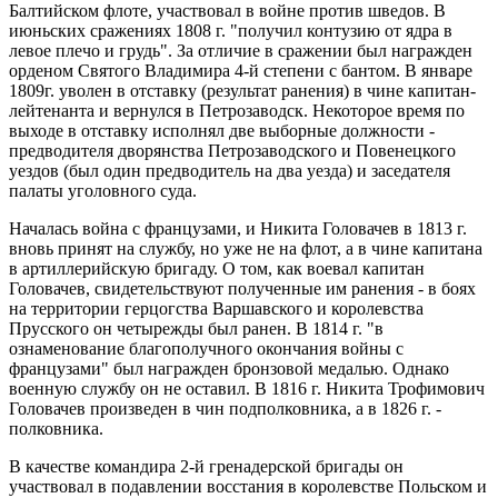
Балтийском флоте, участвовал в войне против шведов. В
июньских сражениях 1808 г. "получил контузию от ядра в
левое плечо и грудь". За отличие в сражении был награжден
орденом Святого Владимира 4-й степени с бантом. В январе
1809г. уволен в отставку (результат ранения) в чине капитан-
лейтенанта и вернулся в Петрозаводск. Некоторое время по
выходе в отставку исполнял две выборные должности -
предводителя дворянства Петрозаводского и Повенецкого
уездов (был один предводитель на два уезда) и заседателя
палаты уголовного суда.
Началась война с французами, и Никита Головачев в 1813 г.
вновь принят на службу, но уже не на флот, а в чине капитана
в артиллерийскую бригаду. О том, как воевал капитан
Головачев, свидетельствуют полученные им ранения - в боях
на территории герцогства Варшавского и королевства
Прусского он четырежды был ранен. В 1814 г. "в
ознаменование благополучного окончания войны с
французами" был награжден бронзовой медалью. Однако
военную службу он не оставил. В 1816 г. Никита Трофимович
Головачев произведен в чин подполковника, а в 1826 г. -
полковника.
В качестве командира 2-й гренадерской бригады он
участвовал в подавлении восстания в королевстве Польском и