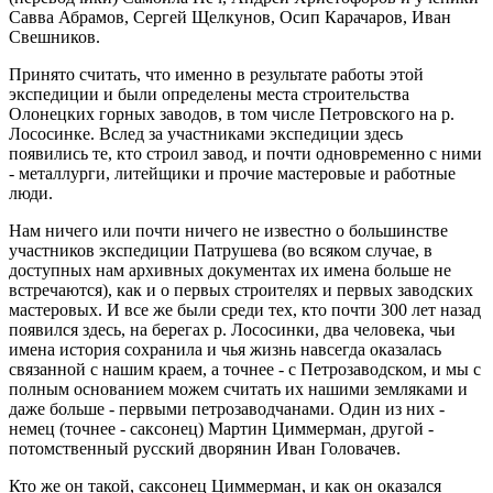
Савва Абрамов, Сергей Щелкунов, Осип Карачаров, Иван
Свешников.
Принято считать, что именно в результате работы этой
экспедиции и были определены места строительства
Олонецких горных заводов, в том числе Петровского на р.
Лососинке. Вслед за участниками экспедиции здесь
появились те, кто строил завод, и почти одновременно с ними
- металлурги, литейщики и прочие мастеровые и работные
люди.
Нам ничего или почти ничего не известно о большинстве
участников экспедиции Патрушева (во всяком случае, в
доступных нам архивных документах их имена больше не
встречаются), как и о первых строителях и первых заводских
мастеровых. И все же были среди тех, кто почти 300 лет назад
появился здесь, на берегах р. Лососинки, два человека, чьи
имена история сохранила и чья жизнь навсегда оказалась
связанной с нашим краем, а точнее - с Петрозаводском, и мы с
полным основанием можем считать их нашими земляками и
даже больше - первыми петрозаводчанами. Один из них -
немец (точнее - саксонец) Мартин Циммерман, другой -
потомственный русский дворянин Иван Головачев.
Кто же он такой, саксонец Циммерман, и как он оказался