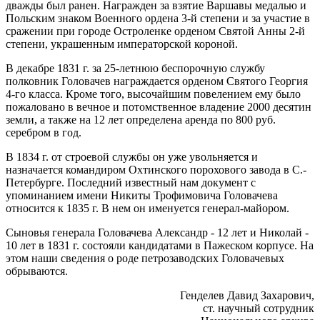
дважды был ранен. Награжден за взятие Варшавы медалью и
Польским знаком Военного ордена 3-й степени и за участие в
сражении при городе Остроленке орденом Святой Анны 2-й
степени, украшенным императорской короной.
В декабре 1831 г. за 25-летнюю беспорочную службу
полковник Головачев награждается орденом Святого Георгия
4-го класса. Кроме того, высочайшим повелением ему было
пожаловано в вечное и потомственное владение 2000 десятин
земли, а также на 12 лет определена аренда по 800 руб.
серебром в год.
В 1834 г. от строевой службы он уже увольняется и
назначается командиром Охтинского порохового завода в С.-
Петербурге. Последний известный нам документ с
упоминанием имени Никиты Трофимовича Головачева
относится к 1835 г. В нем он именуется генерал-майором.
Сыновья генерала Головачева Александр - 12 лет и Николай -
10 лет в 1831 г. состояли кандидатами в Пажеском корпусе. На
этом наши сведения о роде петрозаводских Головачевых
обрываются.
Генделев Давид Захарович,
ст. научный сотрудник