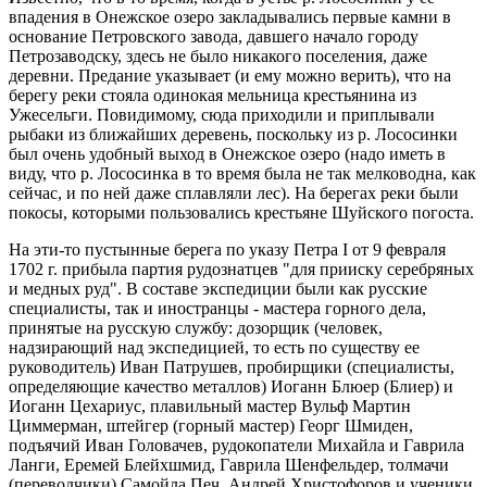
впадения в Онежское озеро закладывались первые камни в
основание Петровского завода, давшего начало городу
Петрозаводску, здесь не было никакого поселения, даже
деревни. Предание указывает (и ему можно верить), что на
берегу реки стояла одинокая мельница крестьянина из
Ужесельги. Повидимому, сюда приходили и приплывали
рыбаки из ближайших деревень, поскольку из р. Лососинки
был очень удобный выход в Онежское озеро (надо иметь в
виду, что р. Лососинка в то время была не так мелководна, как
сейчас, и по ней даже сплавляли лес). На берегах реки были
покосы, которыми пользовались крестьяне Шуйского погоста.
На эти-то пустынные берега по указу Петра I от 9 февраля
1702 г. прибыла партия рудознатцев "для прииску серебряных
и медных руд". В составе экспедиции были как русские
специалисты, так и иностранцы - мастера горного дела,
принятые на русскую службу: дозорщик (человек,
надзирающий над экспедицией, то есть по существу ее
руководитель) Иван Патрушев, пробирщики (специалисты,
определяющие качество металлов) Иоганн Блюер (Блиер) и
Иоганн Цехариус, плавильный мастер Вульф Мартин
Циммерман, штейгер (горный мастер) Георг Шмиден,
подъячий Иван Головачев, рудокопатели Михайла и Гаврила
Ланги, Еремей Блейхшмид, Гаврила Шенфельдер, толмачи
(переводчики) Самойла Печ, Андрей Христофоров и ученики