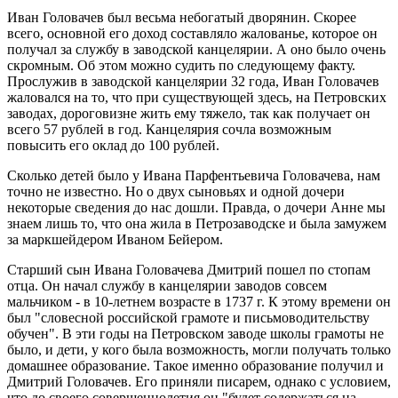
Иван Головачев был весьма небогатый дворянин. Скорее
всего, основной его доход составляло жалованье, которое он
получал за службу в заводской канцелярии. А оно было очень
скромным. Об этом можно судить по следующему факту.
Прослужив в заводской канцелярии 32 года, Иван Головачев
жаловался на то, что при существующей здесь, на Петровских
заводах, дороговизне жить ему тяжело, так как получает он
всего 57 рублей в год. Канцелярия сочла возможным
повысить его оклад до 100 рублей.
Сколько детей было у Ивана Парфентьевича Головачева, нам
точно не известно. Но о двух сыновьях и одной дочери
некоторые сведения до нас дошли. Правда, о дочери Анне мы
знаем лишь то, что она жила в Петрозаводске и была замужем
за маркшейдером Иваном Бейером.
Старший сын Ивана Головачева Дмитрий пошел по стопам
отца. Он начал службу в канцелярии заводов совсем
мальчиком - в 10-летнем возрасте в 1737 г. К этому времени он
был "словесной российской грамоте и письмоводительству
обучен". В эти годы на Петровском заводе школы грамоты не
было, и дети, у кого была возможность, могли получать только
домашнее образование. Такое именно образование получил и
Дмитрий Головачев. Его приняли писарем, однако с условием,
что до своего совершеннолетия он "будет содержаться на