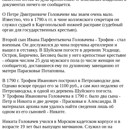
документах ничего не сообщается.
О Петре Дмитриевиче Головачеве мы знаем очень мало.
Известно, что в 1790-х гг. в чине коллежского секретаря он
служил судьей в Каргопольской нижней расправе (судебный
орган для государственных крестьян).
Второй сын Ивана Парфентьевича Головачева - Трофим - стал
военным. Он дослужился до чина поручика артиллерии и
вышел в отставку. В Шуйском погосте в деревнях Усадище,
Остров, Биричево, Бесовец были у него крепостные крестьяне
- общим числом 25 душ мужского пола (о числе женщин не
сообщается), доставшиеся ему по духовному завещанию от
матери Парасковьи Потаповны.
В 1790 г. Трофим Иванович построил в Петрозаводске дом.
Однако вскоре продал его за 1100 руб., а сам жил недалеко от
Петрозаводска, в одной из деревень Шуйского погоста.
У Трофима Ивановича Головачева в 1790 г. было два сына -
Петр и Никита и две дочери - Прасковья и Александра. В
материалах архива нам удалось найти сведения лишь об
одном из его сыновей - Никите.
Никита Головачев учился в Морском кадетском корпусе и в
возрасте 19 лет был выпущен мичманом. Служил он на