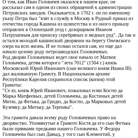
О том, как Иван Головачев оказался в нашем крае, он
рассказал сам в одном из своих обращений к администрации
Петровских заводов. Оказывается, в 1702 г. он по именному
указу Петра был "взят в службу в Москву в Рудный приказ из
отечества города Кашина из шляхетства и из оного приказу
отправлен в Олонецкий уезд с дозорщиком Иваном
Патрушевым для прииску серебряных и медных руд". Да так и
остался молодой кашинский дворянин на берегу Онежского
озера на всю жизнь. И не только остался сам, но еще дал
начало целому роду петрозаводских Головачевых.
Род дворян Головачевых ведет свое начало от Матвея
Головачева, детям которого "лета 7012" (1504 г.) князь
Московский Юрий Иванович (сын великого князя Ивана III)
дал жалованную Грамоту. В Национальном архиве
Республики Карелия сохранился список (копия) этой
Грамоты:
"Се яз, князь Юрей Иванович, пожаловал есми Костю да
Марка Матфеевых, детей Головачева, да Костиных детей
Митю, да Фетька, да Гридю, да Костю, да Марковых детей
Куземку, да Митьку, да Терешка".
Эта грамота давала всему роду Головачевых право на
дворянство. Упомянутые в Грамоте Костя да его сын Фетька
были прямыми предками нашего Головачева. У Федора
Головачева был сын Давыд, у того сын Клементий, у