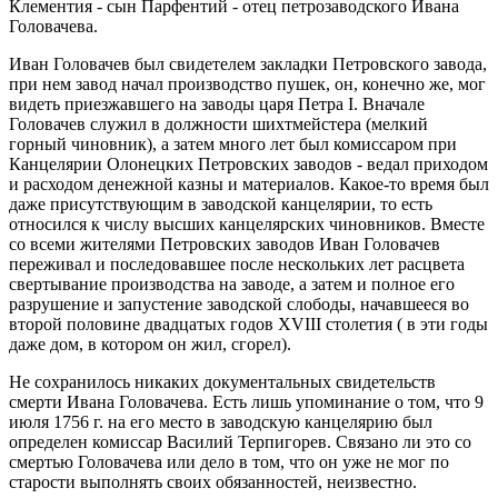
Клементия - сын Парфентий - отец петрозаводского Ивана
Головачева.
Иван Головачев был свидетелем закладки Петровского завода,
при нем завод начал производство пушек, он, конечно же, мог
видеть приезжавшего на заводы царя Петра I. Вначале
Головачев служил в должности шихтмейстера (мелкий
горный чиновник), а затем много лет был комиссаром при
Канцелярии Олонецких Петровских заводов - ведал приходом
и расходом денежной казны и материалов. Какое-то время был
даже присутствующим в заводской канцелярии, то есть
относился к числу высших канцелярских чиновников. Вместе
со всеми жителями Петровских заводов Иван Головачев
переживал и последовавшее после нескольких лет расцвета
свертывание производства на заводе, а затем и полное его
разрушение и запустение заводской слободы, начавшееся во
второй половине двадцатых годов XVIII столетия ( в эти годы
даже дом, в котором он жил, сгорел).
Не сохранилось никаких документальных свидетельств
смерти Ивана Головачева. Есть лишь упоминание о том, что 9
июля 1756 г. на его место в заводскую канцелярию был
определен комиссар Василий Терпигорев. Связано ли это со
смертью Головачева или дело в том, что он уже не мог по
старости выполнять своих обязанностей, неизвестно.