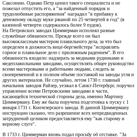
Саксонию. Однако Петр ценил такого специалиста и не
пожелал отпустить его, а "за найденный порядок и
трудолюбивые распоряжения" наградил "в прибавку к
денежному окладу муки ржаной по 25 четвертей в год" (в
казенной четверти содержалось более 9 пудов).
На Петровских заводах Циммерман исполнял разные
служебные обязанности. Прежде всего он был
высококлассным мастером плавильного дела, за что был
определен в должность вице-бергмейстера "исправлять
горное и плавильное дело с прилежным радением". В его
обязанность входило: надзирать за медными рудниками и
медеплавильными заводами, осуществлять общее руководство
всеми мастеровыми и работными людьми, следить за
своевременной и в полном объеме поставкой на заводы угля и
других материалов. Не случайно, летом 1730 г. главный
начальник заводов Райзер, уезжал в Санкт-Петербург, поручил
управление всеми Петровскими заводами в части,
касающейся технической стороны дела, именно Мартину
Циммерману. Ему же была поручена подготовка к пуску с 1
января 1731 г. Кончезерского завода. В данной Циммерману
инструкции сказано, что разрешение всех непредвиденных
затруднений целиком предоставляется ему "как старому и
верному слуге".
В 1733 г. Циммерман вновь подал просьбу об отставке. "За