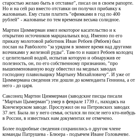
старостью желаю быть в отставке", писал он в своем рапорте.
Но и на сей раз вместо отставки он получил прибавку к
жалованью. Ему стали платить "ефимками в год по 400
рублей" - жалованье по тем временам весьма солидное.
Мартин Циммерман имел некоторое касательство и к
открытию источников марциальных вод. Именно по его
приказу молотовой работник Иван Ребоев (Рябоев) был
послан на Равболото "за урядом в зимнее время над другими
возчиками у железной руды". Там-то и нашел Ребоев колодец
с целительной водой, испытав которую и обнаружив ее
полезность, он, по его собственному признанию, "про
вышеименованную воду обвестил на медных заводах
господину плавильщику Мартыну Михайловичу". И уже от
Циммермана сведения эти дошли до коменданта Геннина, а от
него - до царя.
Саксонец Мартин Циммерман (заводские писцы писали
"Мартын Цымерман") умер в феврале 1739 г., находясь на
Кончезерском заводе. Прослужил он на Петровских заводах
37 лет. Была ли у него семья, остался ли после него кто-нибудь
в России, в известных нам документах не отмечено.
Более подробные сведения сохранились о другом члене
команды Патрушева - Блюера - подъячем Иване Головачеве.