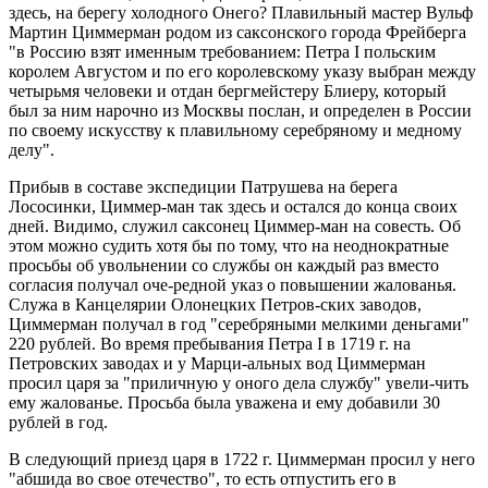
здесь, на берегу холодного Онего? Плавильный мастер Вульф
Мартин Циммерман родом из саксонского города Фрейберга
"в Россию взят именным требованием: Петра I польским
королем Августом и по его королевскому указу выбран между
четырьмя человеки и отдан бергмейстеру Блиеру, который
был за ним нарочно из Москвы послан, и определен в России
по своему искусству к плавильному серебряному и медному
делу".
Прибыв в составе экспедиции Патрушева на берега
Лососинки, Циммер-ман так здесь и остался до конца своих
дней. Видимо, служил саксонец Циммер-ман на совесть. Об
этом можно судить хотя бы по тому, что на неоднократные
просьбы об увольнении со службы он каждый раз вместо
согласия получал оче-редной указ о повышении жалованья.
Служа в Канцелярии Олонецких Петров-ских заводов,
Циммерман получал в год "серебряными мелкими деньгами"
220 рублей. Во время пребывания Петра I в 1719 г. на
Петровских заводах и у Марци-альных вод Циммерман
просил царя за "приличную у оного дела службу" увели-чить
ему жалованье. Просьба была уважена и ему добавили 30
рублей в год.
В следующий приезд царя в 1722 г. Циммерман просил у него
"абшида во свое отечество", то есть отпустить его в