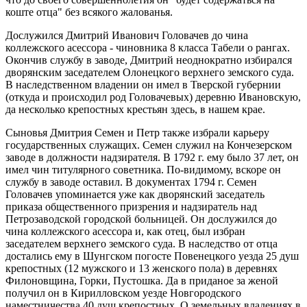
коште отца" без всякого жалованья.
Дослужился Дмитрий Иванович Головачев до чина
коллежского асессора - чиновника 8 класса Табели о рангах.
Окончив службу в заводе, Дмитрий неоднократно избирался
дворянским заседателем Олонецкого верхнего земского суда.
В наследственном владении он имел в Тверской губернии
(откуда и происходил род Головачевых) деревню Ивановскую,
да несколько крепостных крестьян здесь, в нашем крае.
Сыновья Дмитрия Семен и Петр также избрали карьеру
государственных служащих. Семен служил на Кончезерском
заводе в должности надзирателя. В 1792 г. ему было 37 лет, он
имел чин титулярного советника. По-видимому, вскоре он
службу в заводе оставил. В документах 1794 г. Семен
Головачев упоминается уже как дворянский заседатель
приказа общественного призрения и надзиратель над
Петрозаводской городской больницей. Он дослужился до
чина коллежского асессора и, как отец, был избран
заседателем верхнего земского суда. В наследство от отца
достались ему в Шунгском погосте Повенецкого уезда 25 душ
крепостных (12 мужского и 13 женского пола) в деревнях
Филоновщина, Горки, Пустошка. Да в приданое за женой
получил он в Кирилловском уезде Новгородского
наместничества 40 душ крепостных. О земельных владениях в